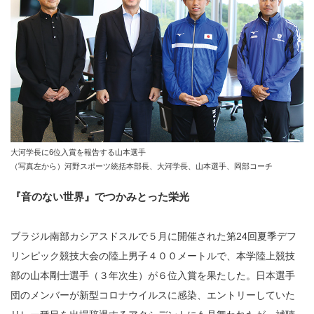
大河学長に6位入賞を報告する山本選手
（写真左から）河野スポーツ統括本部長、大河学長、山本選手、岡部コーチ
『音のない世界』でつかみとった栄光
ブラジル南部カシアスドスルで５月に開催された第24回夏季デフ
リンピック競技大会の陸上男子４００メートルで、本学陸上競技
部の山本剛士選手（３年次生）が６位入賞を果たした。日本選手
団のメンバーが新型コロナウイルスに感染、エントリーしていた