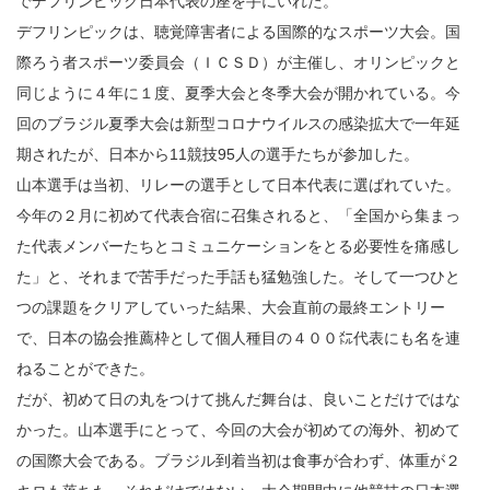
でデフリンピック日本代表の座を手にいれた。
デフリンピックは、聴覚障害者による国際的なスポーツ大会。国
際ろう者スポーツ委員会（ＩＣＳＤ）が主催し、オリンピックと
同じように４年に１度、夏季大会と冬季大会が開かれている。今
回のブラジル夏季大会は新型コロナウイルスの感染拡大で一年延
期されたが、日本から11競技95人の選手たちが参加した。
山本選手は当初、リレーの選手として日本代表に選ばれていた。
今年の２月に初めて代表合宿に召集されると、「全国から集まっ
た代表メンバーたちとコミュニケーションをとる必要性を痛感し
た」と、それまで苦手だった手話も猛勉強した。そして一つひと
つの課題をクリアしていった結果、大会直前の最終エントリー
で、日本の協会推薦枠として個人種目の４００㍍代表にも名を連
ねることができた。
だが、初めて日の丸をつけて挑んだ舞台は、良いことだけではな
かった。山本選手にとって、今回の大会が初めての海外、初めて
の国際大会である。ブラジル到着当初は食事が合わず、体重が２