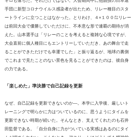
キロも落ちた。それだけではない。大会期間中に他競技の日本選
手団に新型コロナウイルス感染者が出たため、リレー種目のスタ
ートラインに立つことはなかった。とりわけ、４×１００㍍リレー
は前回大会で優勝していただけに、不本意な形で連覇の期待が消
えた。山本選手は「リレーのことを考えると複雑な心境ですが、
大会直前に個人種目にもエントリーしていただき、あの舞台で走
ることができただけでも幸運でした」と振り返るが、地球の裏側
でこれまで見たことのない景色を見ることができたのは、彼自身
の力である。
「楽しめた」準決勝で自己記録を更新
なぜ、自己記録を更新できないのか―。本学に入学後、厳しいト
レーニングで明らかに力はついているのに、思うようにタイムを
更新できない時期が続いた。そんなとき、支えてくれたのも石井
田監督である。「自分自身に力がついている実感はあるのにタイ