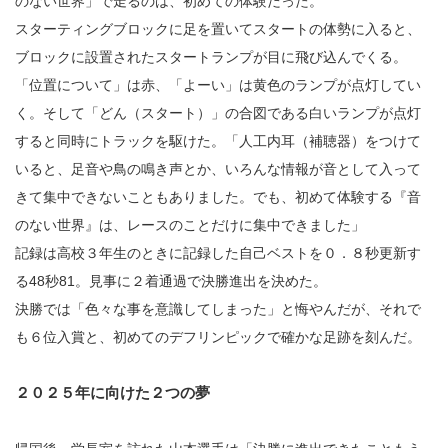
のない世界」で走るのは、初めての体験だった。
スターティングブロックに足を置いてスタートの体勢に入ると、
ブロックに設置されたスタートランプが目に飛び込んでくる。
「位置について」は赤、「よーい」は黄色のランプが点灯してい
く。そして「どん（スタート）」の合図である白いランプが点灯
すると同時にトラックを駆けた。「人工内耳（補聴器）をつけて
いると、足音や鳥の鳴き声とか、いろんな情報が音として入って
きて集中できないこともありました。でも、初めて体験する『音
のない世界』は、レースのことだけに集中できました」
記録は高校３年生のときに記録した自己ベストを０．８秒更新す
る48秒81。見事に２着通過で決勝進出を決めた。
決勝では「色々な事を意識してしまった」と悔やんだが、それで
も６位入賞と、初めてのデフリンピックで確かな足跡を刻んだ。
２０２５年に向けた２つの夢