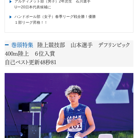
アルティメット部（男子）2年次生 石川選手
Uー20日本代表候補に
ハンドボール部（女子）春季リーグ戦全勝！優勝
１部リーグ昇格！！
巻頭特集
陸上競技部 山本選手 デフリンピック
400m陸上 ６位入賞
自己ベスト更新48秒81