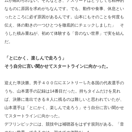
ムが縮められない。そんなとき、アスリートはどうしても精神的
なものに原因を求めがちなんです。でも、動作や食事、休息とい
ったところに必ず原因があるんです。山本にもそのことを何度も
伝え、体の動きの一つひとつを徹底的にチェックしました」 そ
うした積み重ねが、初めて体験する「音のない世界」で実を結ん
だ。
「とにかく、楽しんで走ろう」
そう自分に言い聞かせてスタートラインに向かった。
迎えた準決勝。男子４００㍍にエントリーした各国の代表選手の
うち、山本選手の記録は14番目だった。持ちタイムだけを見れ
ば、決勝に進出できる８人に残るのは難しいと思われていたが、
山本選手は「とにかく、楽しんで走ろう」そう自分に言い聞かせ
てスタートラインに向かった。
デフリンピックには、競技中は補聴器をはずす規則がある。「音