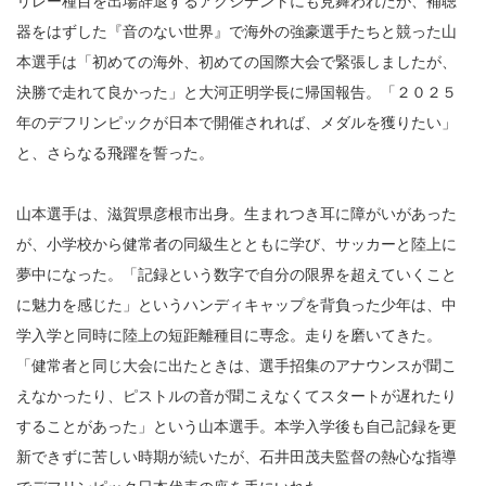
リレー種目を出場辞退するアクシデントにも見舞われたが、補聴
器をはずした『音のない世界』で海外の強豪選手たちと競った山
本選手は「初めての海外、初めての国際大会で緊張しましたが、
決勝で走れて良かった」と大河正明学長に帰国報告。「２０２５
年のデフリンピックが日本で開催されれば、メダルを獲りたい」
と、さらなる飛躍を誓った。
山本選手は、滋賀県彦根市出身。生まれつき耳に障がいがあった
が、小学校から健常者の同級生とともに学び、サッカーと陸上に
夢中になった。「記録という数字で自分の限界を超えていくこと
に魅力を感じた」というハンディキャップを背負った少年は、中
学入学と同時に陸上の短距離種目に専念。走りを磨いてきた。
「健常者と同じ大会に出たときは、選手招集のアナウンスが聞こ
えなかったり、ピストルの音が聞こえなくてスタートが遅れたり
することがあった」という山本選手。本学入学後も自己記録を更
新できずに苦しい時期が続いたが、石井田茂夫監督の熱心な指導