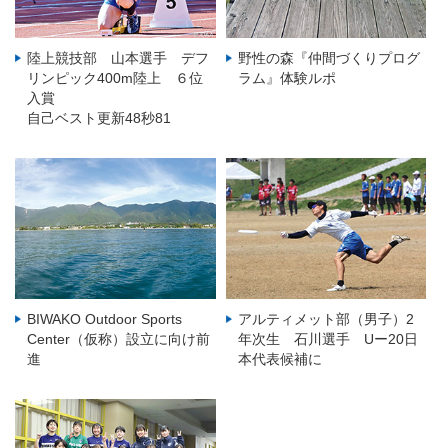
陸上競技部 山本選手 デフ
野性の森『仲間づくりプログ
リンピック400m陸上 ６位
ラム』体験ルポ
入賞
自己ベスト更新48秒81
BIWAKO Outdoor Sports
アルティメット部（男子）2
Center（仮称）設立に向け前
年次生 石川選手 Uー20日
進
本代表候補に