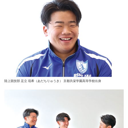
陸上競技部 足立 琉希（あだちりゅうき） 京都共栄学園高等学校出身