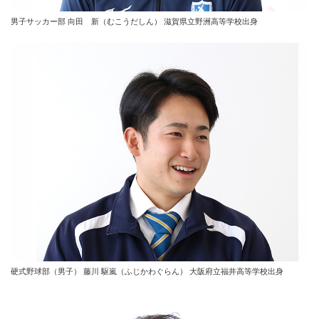
男子サッカー部 向田 新（むこうだしん） 滋賀県立野洲高等学校出身
硬式野球部（男子） 藤川 駆嵐（ふじかわぐらん） 大阪府立福井高等学校出身