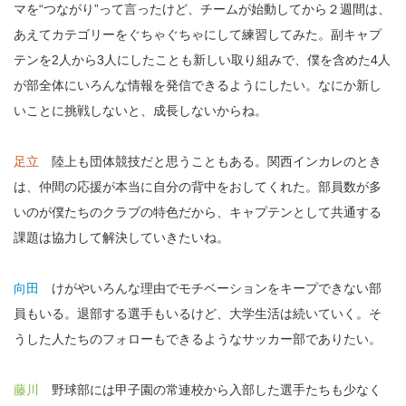
マを“つながり”って言ったけど、チームが始動してから２週間は、
あえてカテゴリーをぐちゃぐちゃにして練習してみた。副キャプ
テンを2人から3人にしたことも新しい取り組みで、僕を含めた4人
が部全体にいろんな情報を発信できるようにしたい。なにか新し
いことに挑戦しないと、成長しないからね。
足立
陸上も団体競技だと思うこともある。関西インカレのとき
は、仲間の応援が本当に自分の背中をおしてくれた。部員数が多
いのが僕たちのクラブの特色だから、キャプテンとして共通する
課題は協力して解決していきたいね。
向田
けがやいろんな理由でモチベーションをキープできない部
員もいる。退部する選手もいるけど、大学生活は続いていく。そ
うした人たちのフォローもできるようなサッカー部でありたい。
藤川
野球部には甲子園の常連校から入部した選手たちも少なく