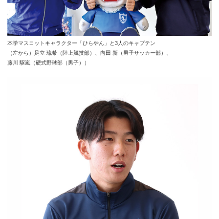
本学マスコットキャラクター「ひらやん」と3人のキャプテン
（左から）足立 琉希（陸上競技部）、向田 新（男子サッカー部）、
藤川 駆嵐（硬式野球部（男子））