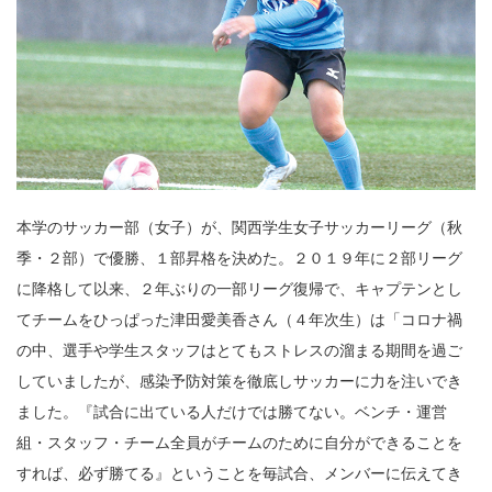
本学のサッカー部（女子）が、関西学生女子サッカーリーグ（秋
季・２部）で優勝、１部昇格を決めた。２０１９年に２部リーグ
に降格して以来、２年ぶりの一部リーグ復帰で、キャプテンとし
てチームをひっぱった津田愛美香さん（４年次生）は「コロナ禍
の中、選手や学生スタッフはとてもストレスの溜まる期間を過ご
していましたが、感染予防対策を徹底しサッカーに力を注いでき
ました。『試合に出ている人だけでは勝てない。ベンチ・運営
組・スタッフ・チーム全員がチームのために自分ができることを
すれば、必ず勝てる』ということを毎試合、メンバーに伝えてき