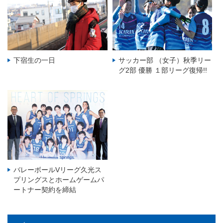
下宿生の一日
サッカー部 （女子）秋季リー
グ2部 優勝 １部リーグ復帰!!
バレーボールVリーグ久光ス
プリングスとホームゲームパ
ートナー契約を締結