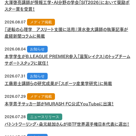
大澤啓亮講師が情報工学・AI分野の学会「SIT2026」において奨励ポ
スター賞を受賞！
2026.08.07
メディア掲載
『逆転の心理学 アスリート支援に活用』清水登大講師の執筆記事が
産経新聞コラムに掲載
2026.08.04
お知らせ
本学学生がB.LEAGUE PREMIER参入「滋賀レイクス」のトップチーム
サポートスタッフに就任！
2026.07.31
お知らせ
工藤慈士講師らの研究成果が「スポーツ産業学研究」に掲載
2026.07.29
メディア掲載
本学男子サッカー部がMURASH FC公式YouTubeに出演！
2026.07.28
ニュースリリース
バトントワーリング・桑元結加さんがIBTF世界選手権日本代表に選出！