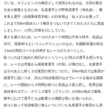
ている。オリンピックの種目として採用されるのは、今回の東京
大会が最後となるため、丸尾選手と川野将虎選手（旭化成）、勝
木隼人選手（自衛隊体育学校）の日本勢は「金メダルを獲って、
これまで50km競歩という種目をつないできてくれた人たちに恩返
しをしたい」と同じ目標を口にしていた。
暑さを避けるため、レースのスタート時間は午前５時半。気温は
25℃、湿度86％というコンデイションのなか、札幌駅前通の南北
２kmの周回コースを25周するレースがスタートした。
徐々にのぼり始めた朝日がエントリーした59人の選手を照らすな
か、レースは序盤から羅亜東選手（中国）が飛び出し、丸尾選手
はそのあとに続く２位集団の前方につけた。20km地点では集団が
羅選手に追いつき、20人の先頭集団のなかでレースを進める展開
に。レース開始から２時間が経つと気温は３度上昇し、世界記録
保持者のヨアン・デイニズ選手（フランス）が29km地点で棄権、
後半にむけて選手たちは酷暑との過酷な戦いを強いられた。
粘りに粘って先頭集団に食らいついていた丸尾選手が集団から遅