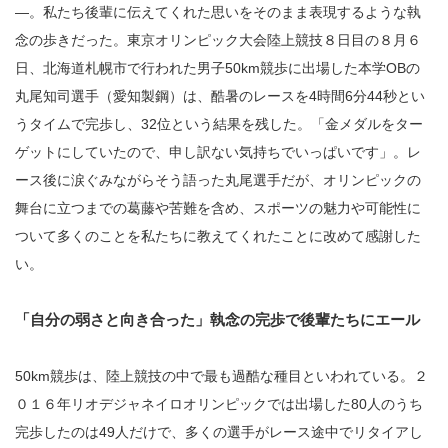
―。私たち後輩に伝えてくれた思いをそのまま表現するような執
念の歩きだった。東京オリンピック大会陸上競技８日目の８月６
日、北海道札幌市で行われた男子50km競歩に出場した本学OBの
丸尾知司選手（愛知製鋼）は、酷暑のレースを4時間6分44秒とい
うタイムで完歩し、32位という結果を残した。「金メダルをター
ゲットにしていたので、申し訳ない気持ちでいっぱいです」。レ
ース後に涙ぐみながらそう語った丸尾選手だが、オリンピックの
舞台に立つまでの葛藤や苦難を含め、スポーツの魅力や可能性に
ついて多くのことを私たちに教えてくれたことに改めて感謝した
い。
「自分の弱さと向き合った」執念の完歩で後輩たちにエール
50km競歩は、陸上競技の中で最も過酷な種目といわれている。２
０１６年リオデジャネイロオリンピックでは出場した80人のうち
完歩したのは49人だけで、多くの選手がレース途中でリタイアし