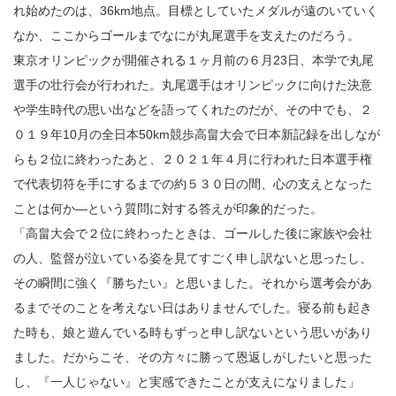
れ始めたのは、36km地点。目標としていたメダルが遠のいていく
なか、ここからゴールまでなにが丸尾選手を支えたのだろう。
東京オリンピックが開催される１ヶ月前の６月23日、本学で丸尾
選手の壮行会が行われた。丸尾選手はオリンピックに向けた決意
や学生時代の思い出などを語ってくれたのだが、その中でも、２
０１９年10月の全日本50km競歩高畠大会で日本新記録を出しなが
らも２位に終わったあと、２０２１年４月に行われた日本選手権
で代表切符を手にするまでの約５３０日の間、心の支えとなった
ことは何か―という質問に対する答えが印象的だった。
「高畠大会で２位に終わったときは、ゴールした後に家族や会社
の人、監督が泣いている姿を見てすごく申し訳ないと思ったし、
その瞬間に強く『勝ちたい』と思いました。それから選考会があ
るまでそのことを考えない日はありませんでした。寝る前も起き
た時も、娘と遊んでいる時もずっと申し訳ないという思いがあり
ました。だからこそ、その方々に勝って恩返しがしたいと思った
し、『一人じゃない』と実感できたことが支えになりました」