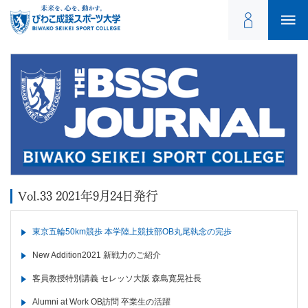
Vol.33 2021年9月24日発行
東京五輪50km競歩 本学陸上競技部OB丸尾執念の完歩
New Addition2021 新戦力のご紹介
客員教授特別講義 セレッソ大阪 森島寛晃社長
Alumni at Work OB訪問 卒業生の活躍