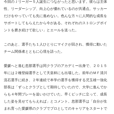
今回のＪリーガー５人誕生につながったと思います。彼らは主体
性、リーダーシップ、向上心が優れているのが共通点。サッカー
だけをやっていても先に進めない。色んな方々に人間的な成長を
サポートしてもらえたから今がある。それぞれのストロングポイ
ントを磨き続けて欲しい」とエールを送った。
このあと、選手たち１人ひとりにマイクが回され、獲得に動いた
チーム関係者とともに心境を語った。
愛媛へと進む忽那選手は同クラブのアカデミー出身で、２０１５
年には２種登録選手として天皇杯にも出場した。前年のＭＦ清川
流石選手に続き、２年連続で本学の選手を獲得する児玉雄一強化
部長は「ずっとクラブとして期待していたので、大学に進んでか
らも４年間プレーを追いかけていた。早くピッチに立って、成長
した姿を見せてもらえれば」とコメント。忽那選手は「自分が生
まれ育った愛媛県のクラブでプロとしてのキャリアをスタートで