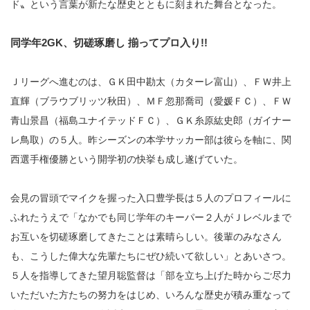
ド〟という言葉が新たな歴史とともに刻まれた舞台となった。
同学年2GK、切磋琢磨し 揃ってプロ入り!!
Ｊリーグへ進むのは、ＧＫ田中勘太（カターレ富山）、ＦＷ井上
直輝（ブラウブリッツ秋田）、ＭＦ忽那喬司（愛媛ＦＣ）、ＦＷ
青山景昌（福島ユナイテッドＦＣ）、ＧＫ糸原紘史郎（ガイナー
レ鳥取）の５人。昨シーズンの本学サッカー部は彼らを軸に、関
西選手権優勝という開学初の快挙も成し遂げていた。
会見の冒頭でマイクを握った入口豊学長は５人のプロフィールに
ふれたうえで「なかでも同じ学年のキーパー２人がＪレベルまで
お互いを切磋琢磨してきたことは素晴らしい。後輩のみなさん
も、こうした偉大な先輩たちにぜひ続いて欲しい」とあいさつ。
５人を指導してきた望月聡監督は「部を立ち上げた時からご尽力
いただいた方たちの努力をはじめ、いろんな歴史が積み重なって