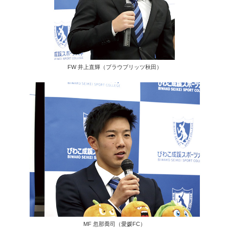
FW 井上直輝（ブラウブリッツ秋田）
MF 忽那喬司（愛媛FC）