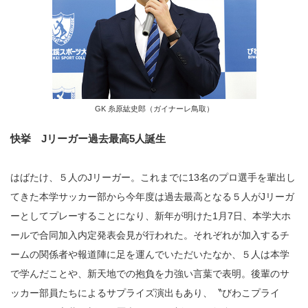
GK 糸原紘史郎（ガイナーレ鳥取）
快挙 Jリーガー過去最高5人誕生
はばたけ、５人のJリーガー。これまでに13名のプロ選手を輩出し
てきた本学サッカー部から今年度は過去最高となる５人がJリーガ
ーとしてプレーすることになり、新年が明けた1月7日、本学大ホ
ールで合同加入内定発表会見が行われた。それぞれが加入するチ
ームの関係者や報道陣に足を運んでいただいたなか、５人は本学
で学んだことや、新天地での抱負を力強い言葉で表明。後輩のサ
ッカー部員たちによるサプライズ演出もあり、〝びわこプライ