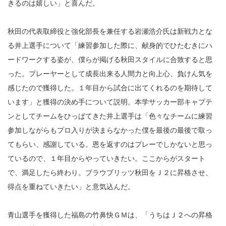
きるのは嬉しい」と喜んだ。
秋田の代表取締役と強化部長を兼任する岩瀬浩介氏は新戦力とな
る井上選手について「練習参加した際に、献身的でひたむきにハ
ードワークする姿が、僕らが掲げる秋田スタイルに合致すると思
った。プレーヤーとして成長出来る人間力と向上心、負けん気を
感じたので獲得した。１年目から試合に出てくれるのを期待して
います」と獲得の決め手について説明。本学サッカー部キャプテ
ンとしてチームをひっぱてきた井上選手は「色々なチームに練習
参加しながらもプロ入りが決まらなかった僕を最後の最後で取っ
てもらい、感謝している。恩を返すのはプレーでしかないと思っ
ているので、１年目からやっていきたい。ここからがスタート
で、満足したら終わり。ブラウブリッツ秋田をＪ２に昇格させ、
得点を重ねていきたい」と意気込んだ。
青山選手を獲得した福島の竹鼻快ＧＭは、「うちはＪ２への昇格