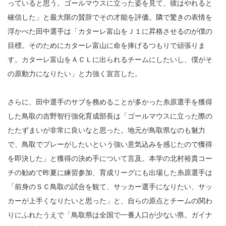
っていると思う。ゴールマウスに立った姿を見て、彼はやれると
確信した」と最大限の賛辞でその才能を評価。隣で驚きの表情を
浮かべた田中選手は「カターレ富山をＪ１に昇格させるのが僕の
目標。そのためにカターレ富山に命を捧げるつもりで頑張りま
す。カターレ富山をＡＣＬに出られるチームにしたいし、僕がそ
の原動力になりたい」と力強く宣言した。
さらに、田中選手のサブを務めることが多かった糸原選手を獲得
した鳥取の吉野智行強化育成部長は「ゴールマウスに立った際の
たたずまいが非常に良いなと思った。地元が鳥取県なのも魅力
で、鳥取でプレーがしたいという強い意気込みを感じたので獲得
を即決した」と獲得の決め手について言及。本学の北村裕貴コー
チの勧めで昨夏に練習参加、育成リーグにも出場した糸原選手は
「前身のＳＣ鳥取の試合を観て、サッカー選手になりたい、サッ
カーが上手くなりたいと思った」と、自らの原点とチームの関わ
りにふれたうえで「鳥取県は全国で一番人口が少ない県。ガイナ