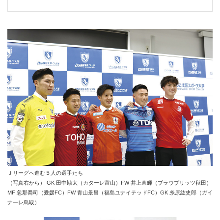
Ｊリーグへ進む５人の選手たち
（写真右から） GK 田中勘太（カターレ富山）FW 井上直輝（ブラウブリッツ秋田）
MF 忽那喬司（愛媛FC）FW 青山景昌（福島ユナイテッドFC）GK 糸原紘史郎（ガイ
ナーレ鳥取）