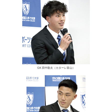
GK 田中勘太（カターレ富山）