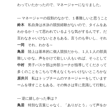
わっていたかったので、マネージャーになりました。
― マネージャーの役割のなかで、１番難しいと思うこ
鈴木
私自身は水泳の競技経験がないので、タイムをあ
わかるか！って思われているような気がするんです。だ
言わなきゃいけないときもある。言うのも辛いし、それ
一同
それ、わかる～
鳥居
陸上は基本的に個人競技だから、１人１人の部員
難しいかな。声をかけて欲しい人もいれば、そっとして
中村
男子バスケ部は外部コーチが指導してくださって
多くのことをこちらで考えなくちゃいけないところかな
原井川
私はトップチームのマネージャーをしています
ームを壊すこともある。その怖さは常に意識して行動し
― 逆に嬉しかった事は？
鳥居
特別な言葉じゃなく、「ありがとう」って声をか