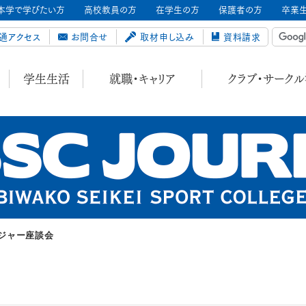
本学で学びたい方
高校教員の方
在学生の方
保護者の方
卒業
通アクセス
お問合せ
取材申し込み
資料請求
学生生活
就職・キャリア
クラブ・サーク
ジャー座談会