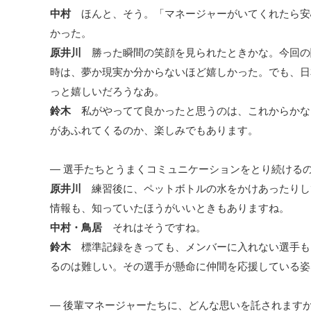
中村
ほんと、そう。「マネージャーがいてくれたら安
かった。
原井川
勝った瞬間の笑顔を見られたときかな。今回の
時は、夢か現実か分からないほど嬉しかった。でも、日
っと嬉しいだろうなあ。
鈴木
私がやってて良かったと思うのは、これからかな
があふれてくるのか、楽しみでもあります。
― 選手たちとうまくコミュニケーションをとり続ける
原井川
練習後に、ペットボトルの水をかけあったりし
情報も、知っていたほうがいいときもありますね。
中村・鳥居
それはそうですね。
鈴木
標準記録をきっても、メンバーに入れない選手も
るのは難しい。その選手が懸命に仲間を応援している姿
― 後輩マネージャーたちに、どんな思いを託されます