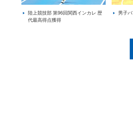
陸上競技部 第96回関西インカレ 歴
男子バ
代最高得点獲得