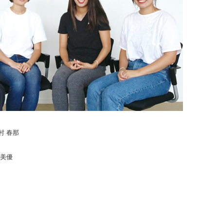
村 春那
 美優