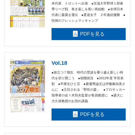
本代表 トロントへ出発 ●京滋大学野球１部春
季リーグ戦 巻き返しを誓い再始動 ●水球日本
代表に森翼を選出 ●柔道女子 ２年連続優勝 ●
恒例のフレッシュマンキャンプ
PDFを見る
Vol.18
●旅立つ７期生 時代の荒波を乗り越え新しい時
代を切り開こう ●就職状況 ●2012年度 学長表
彰 ●卒業生ひと言 ●最優秀論文は伊藤麻由美さ
んに ●注目される「野性の森」 ●プロサッカー
指導者の佐々木則夫監督が客員教授に ●盛大に
大久保教授のお別れ講義
PDFを見る