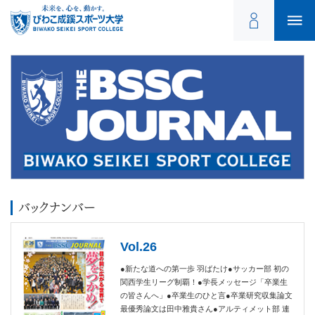
バックナンバー
Vol.26
●新たな道への第一歩 羽ばたけ●サッカー部 初の
関西学生リーグ制覇！●学長メッセージ「卒業生
の皆さんへ」●卒業生のひと言●卒業研究収集論文
最優秀論文は田中雅貴さん●アルティメット部 連