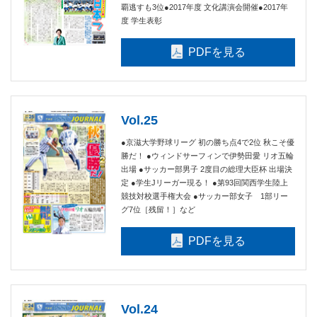
覇逃すも3位●2017年度 文化講演会開催●2017年
度 学生表彰
PDFを見る
Vol.25
●京滋大学野球リーグ 初の勝ち点4で2位 秋こそ優
勝だ！ ●ウィンドサーフィンで伊勢田愛 リオ五輪
出場 ●サッカー部男子 2度目の総理大臣杯 出場決
定 ●学生Jリーガー現る！ ●第93回関西学生陸上
競技対校選手権大会 ●サッカー部女子 1部リー
グ7位［残留！］など
PDFを見る
Vol.24