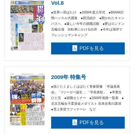
Vol.8
●世界へ羽ばたけ ●2009年度入学式 ●BIWAKO
勢ハッスル大躍進 ●部活紹介 ●開かれたキャン
パスへ ●厳しい今年の就職活動 ●夢はロンドン
五輪出場 自転車にかける白井 ●今年は湖岸で
フレッシュマンキャンプ
PDFを見る
2009年 特集号
●強くたくましくはばたく青春群像 「卒論発表
会」「Jリーガー誕生 」「学長表彰」 ●卒業生
ひと言 ●就職セミナー ●2008年進路一覧表 ●
北京五輪女子柔道金メダリスト 谷本歩実の講演
●雪上実習でフィナーレ など
PDFを見る