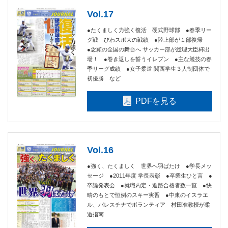
Vol.17
●たくましく力強く復活 硬式野球部 ●春季リー
グ戦 びわスポ大の戦績 ●陸上部が１部復帰
●念願の全国の舞台へ サッカー部が総理大臣杯出
場！ ●巻き返しを誓うイレブン ●主な競技の春
季リーグ成績 ●女子柔道 関西学生３人制団体で
初優勝 など
PDFを見る
Vol.16
●強く、たくましく 世界へ羽ばたけ ●学長メッ
セージ ●2011年度 学長表彰 ●卒業生ひと言 ●
卒論発表会 ●就職内定・進路合格者数一覧 ●快
晴のもとで恒例のスキー実習 ●中東のイスラエ
ル、パレスチナでボランティア 村田准教授が柔
道指南