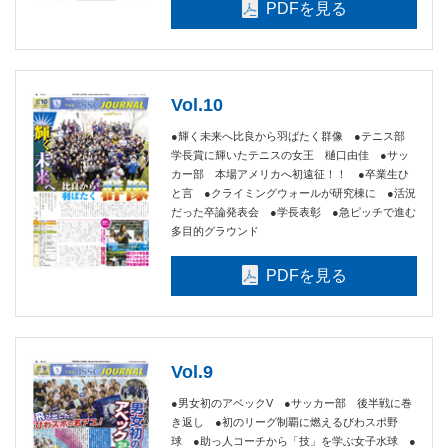
PDFを見る
Vol.10
●輝く未来へ比良から羽ばたく群像 ●テニス部
学長賞に輝いたテニスの女王 樋口由佳 ●サッ
カー部 本場アメリカへ初遠征！！ ●卒業生ひ
と言 ●クライミングウォールが研究棟に ●活況
だった卒論発表会 ●学長表彰 ●急ピッチで進む
多目的グラウンド
PDFを見る
Vol.9
●男女初のアベックV ●サッカー部 後半戦に巻
き返し ●初のリーグ制覇に燃えるびわスポ野
球 ●助っ人コーチから「技」を学ぶ女子水球 ●