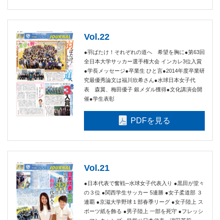
Vol.22
●羽ばたけ！それぞれの道へ 希望を胸に●第63回
全日本大学サッカー選手権大会 インカレ3位入賞
●学長メッセージ●卒業生 ひと言●2014年度卒業研
究最優秀論文は福川欣希さん●水球日本女子代
表 森翼、梅田優子 銀メダル獲得●文化講演会開
催●学生表彰
PDFを見る
Vol.21
●日本代表で奮戦─水球女子代表入り ●黒田が堂々
の３位 ●関西学生サッカー 5連勝 ●女子柔道部 ３
連覇 ●京滋大学野球１部春季リーグ ●女子陸上 ス
ポーツ紙を飾る ●男子陸上 一部を死守 ●フレッシ