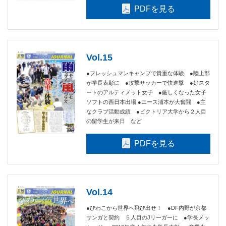
PDFを見る
Vol.15
●フレッシュマンキャンプで貴重な体験 ●陸上部
が学長表彰に ●攻撃サッカーで快進撃 ●好スタ
ートのアルティメット女子 ●厳しくなった女子
ソフトの西日本出場 ●エース浦本が大奮闘 ●主
なクラブ活動成績 ●ビクトリア大学から２人目
の留学生が来日 など
PDFを見る
Vol.14
●びわこから世界へ飛び出せ！ ●DF内野が京都
サンガと契約 ５人目のJリーガーに ●学長メッ