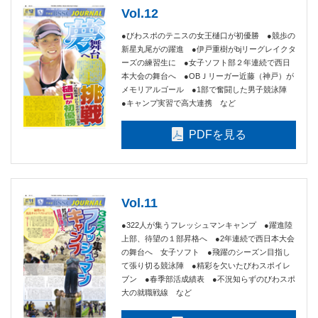
Vol.12
●びわスポのテニスの女王樋口が初優勝 ●競歩の
新星丸尾がの躍進 ●伊戸重樹がbjリーグレイクタ
ーズの練習生に ●女子ソフト部２年連続で西日
本大会の舞台へ ●OBＪリーガー近藤（神戸）が
メモリアルゴール ●1部で奮闘した男子競泳陣
●キャンプ実習で高大連携 など
PDFを見る
Vol.11
●322人が集うフレッシュマンキャンプ ●躍進陸
上部、待望の１部昇格へ ●2年連続で西日本大会
の舞台へ 女子ソフト ●飛躍のシーズン目指し
て張り切る競泳陣 ●精彩を欠いたびわスポイレ
ブン ●春季部活成績表 ●不況知らずのびわスポ
大の就職戦線 など