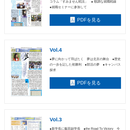
コラム「すみません戦法」 ● 順調な就職戦線
●就職セミナーに参加して
PDFを見る
Vol.4
●夢に向かって羽ばたく 夢は北京の舞台 ●歴史
の一歩を記した初勝利 ●部活の夢 ●キャンパス
探求
PDFを見る
Vol.3
●新学長に飯田副学長 ●the Road To Victory 今