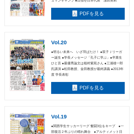
ュマンキャンプ ●目指せ日本代表 濵田英莉
PDFを見る
Vol.20
●明るい未来へ いざ羽ばたけ！ ●双子Ｊリーガ
ー誕生 ●学長メッセージ「孔子に学ぶ」●卒業生
ひと言 ●最優秀論文は植村紫苑さん ●三浦雄一郎
氏講演 ●松田教授、金田教授が最終講義 ●2013年
度 学長表彰
PDFを見る
Vol.19
●関西学生サッカーリーグ 奮闘3位をキープ ●一
部復活２年ぶりの晴れ舞台 ●アルティメット日