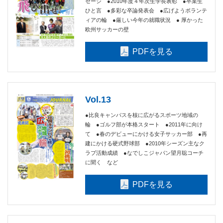
セージ ●2010年度４年次生学長表彰 ●卒業生
ひと言 ●多彩な卒論発表会 ●広げようボランテ
ィアの輪 ●厳しい今年の就職状況 ● 厚かった
欧州サッカーの壁
PDFを見る
Vol.13
●比良キャンパスを核に広がるスポーツ地域の
輪 ●ゴルフ部が本格スタート ●2011年に向け
て ●春のデビューにかける女子サッカー部 ●再
建にかける硬式野球部 ●2010年シーズン主なク
ラブ活動成績 ●なでしこジャパン望月聡コーチ
に聞く など
PDFを見る