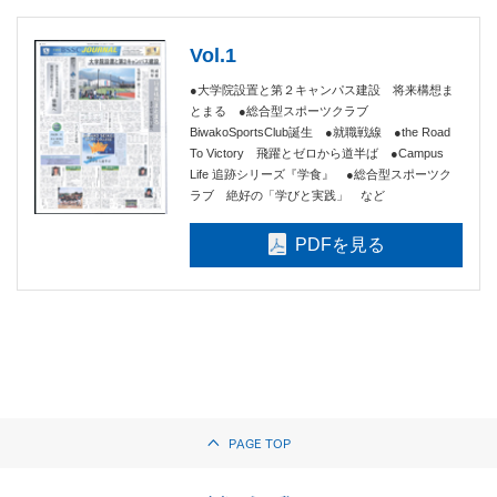
Vol.1
●大学院設置と第２キャンパス建設 将来構想ま
とまる ●総合型スポーツクラブ
BiwakoSportsClub誕生 ●就職戦線 ●the Road
To Victory 飛躍とゼロから道半ば ●Campus
Life 追跡シリーズ『学食』 ●総合型スポーツク
ラブ 絶好の「学びと実践」 など
PDFを見る
PAGE TOP