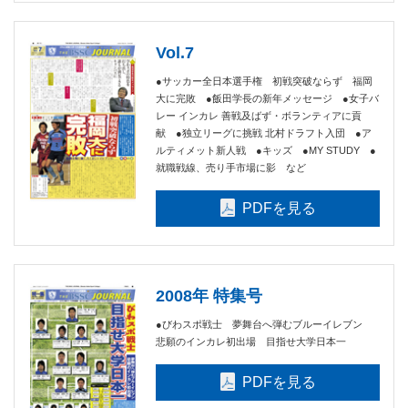
Vol.7
●サッカー全日本選手権 初戦突破ならず 福岡
大に完敗 ●飯田学長の新年メッセージ ●女子バ
レー インカレ 善戦及ばず・ボランティアに貢
献 ●独立リーグに挑戦 北村ドラフト入団 ●ア
ルティメット新人戦 ●キッズ ●MY STUDY ●
就職戦線、売り手市場に影 など
PDFを見る
2008年 特集号
●びわスポ戦士 夢舞台へ弾むブルーイレブン
悲願のインカレ初出場 目指せ大学日本一
PDFを見る