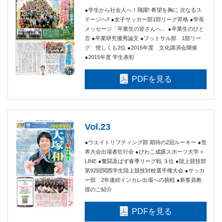
●学生から社会人へ！飛躍! 希望を胸に 次なるス
テージへ!! ●女子サッカー部1部リーグ昇格 ●学長
メッセージ「卒業生の皆さんへ」 ●卒業生のひと
言 ●卒業研究優秀論文 ●フットサル部 1部リー
グ 惜しくも2位 ●2015年度 文化講演会開催
●2015年度 学生表彰
PDFを見る
Vol.23
●ウエイトリフティング部 期待の2冠ルーキー ●世
界大会出場者壮行会 ●びわこ成蹊スポーツ大学 ×
LINE ●奮闘及ばず春季リーグ戦 ３位 ●陸上競技部
第92回関西学生陸上競技対校選手権大会 ●サッカ
ー部 2年連続インカレ出場への挑戦 ●新客員教
授のご紹介
PDFを見る