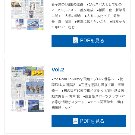
春卒業の1期生の進路 ●びわスポ大として初の
V アルティメット部が達成 ●飯田 稔・新学長
に聞く 大学の理念 ●去るにあたって 前学
長 森 昭三 ●後輩に伝えたいこと ●設立から
１年BSC など
PDFを見る
Vol.2
●the Road To Victory 飛翔！プロへ 世界へ ●就
職戦線/人間探訪 ●完璧を意識し過ぎて銀 河津
修一 ●初の日本代表で銀メダル ケガ乗り越え感
動の舞台へ 青木 愛 ●総合型スポーツクラブBSC
多彩な活動がスタート ●テニス関西学生 樋口
初優勝 など
PDFを見る