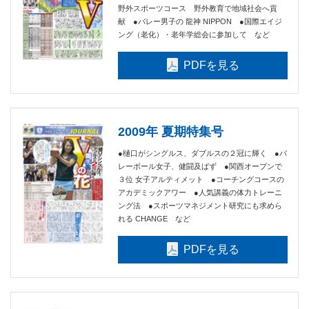
野外スポーツコース 野外教育で地域社会へ貢
献 ●バレー男子の 龍神 NIPPON ●国際エイジ
ング（老化）・老年学総会に参加して など
PDFを見る
2009年 夏期特集号
●樋口がシングルス、ダブルスの２冠に輝く ●バ
レーボール女子、健闘及ばず ●関西オープンで
３位 女子アルティメット ●コーチングコースの
アカデミックアワー ●人気講義の体力トレーニ
ング法 ●スポーツマネジメント研究にも求めら
れる CHANGE など
PDFを見る