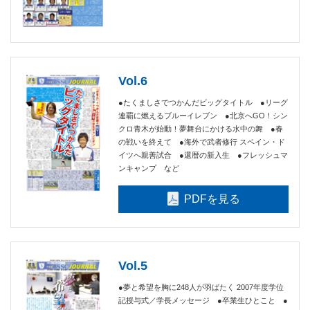
Vol.6
●たくましさでつかんだビッグタイトル ●リーグ
連覇に燃えるブルーイレブン ●北京へGO！シン
クロ青木が始動！夢舞台にかける水中の舞 ●春
の戦いを終えて ●海外で武者修行 スペイン・ド
イツへ親善試合 ●還暦の新入生 ●フレッシュマ
ンキャンプ など
PDFを見る
Vol.5
●夢と希望を胸に248人が羽ばたく 2007年度学位
記授与式／学長メッセージ ●卒業生ひとこと ●