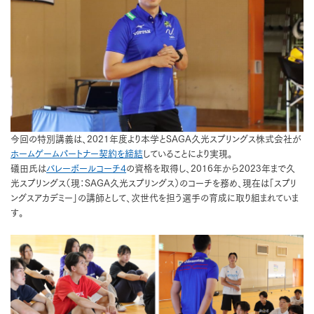
今回の特別講義は、2021年度より本学とSAGA久光スプリングス株式会社が
ホームゲームパートナー契約を締結
していることにより実現。
礒田氏は
バレーボールコーチ4
の資格を取得し、2016年から2023年まで久
光スプリングス（現：SAGA久光スプリングス）のコーチを務め、現在は「スプリ
ングスアカデミー」の講師として、次世代を担う選手の育成に取り組まれていま
す。