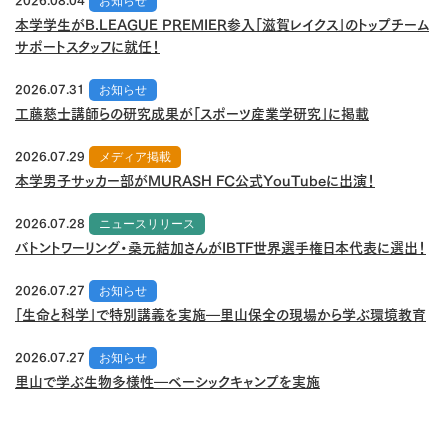
お知らせ
本学学生がB.LEAGUE PREMIER参入「滋賀レイクス」のトップチーム
サポートスタッフに就任！
2026.07.31
お知らせ
工藤慈士講師らの研究成果が「スポーツ産業学研究」に掲載
2026.07.29
メディア掲載
本学男子サッカー部がMURASH FC公式YouTubeに出演！
2026.07.28
ニュースリリース
バトントワーリング・桑元結加さんがIBTF世界選手権日本代表に選出！
2026.07.27
お知らせ
「生命と科学」で特別講義を実施―里山保全の現場から学ぶ環境教育
2026.07.27
お知らせ
里山で学ぶ生物多様性―ベーシックキャンプを実施