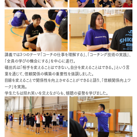
講義では3つのテーマ「コーチの仕事を理解する」、「コーチング技術の実践」、
「全員の学びの機会にする」を中心に進行。
礒田氏は「相手を変えることはできない。自分を変えることはできる。」という言
葉を通じて、信頼関係の構築の重要性を強調しました。
目線を変えることで関係性を向上させることができると語り、「信頼関係向上ワ
ーク」を実施。
学生たちは照れ笑いを交えながらも、傾聴の姿勢を学びました。