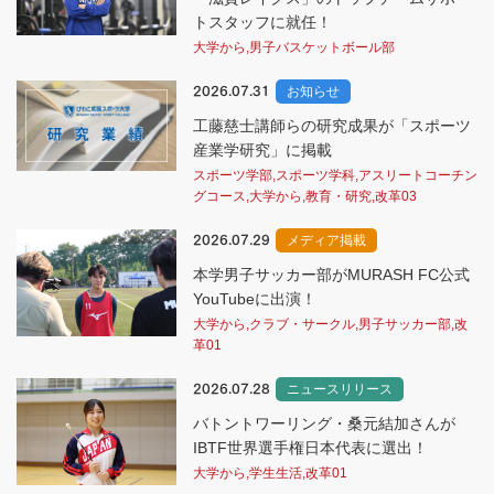
トスタッフに就任！
大学から,男子バスケットボール部
2026.07.31
お知らせ
工藤慈士講師らの研究成果が「スポーツ
産業学研究」に掲載
スポーツ学部,スポーツ学科,アスリートコーチン
グコース,大学から,教育・研究,改革03
2026.07.29
メディア掲載
本学男子サッカー部がMURASH FC公式
YouTubeに出演！
大学から,クラブ・サークル,男子サッカー部,改
革01
2026.07.28
ニュースリリース
バトントワーリング・桑元結加さんが
IBTF世界選手権日本代表に選出！
大学から,学生生活,改革01