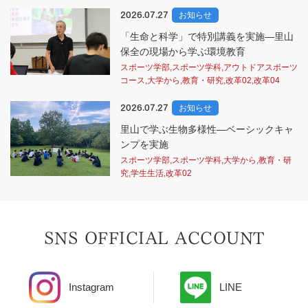
2026.07.27
お知らせ
「生命と科学」で特別講義を実施―里山
保全の現場から学ぶ環境教育
スポーツ学部,スポーツ学科,アウトドアスポーツ
コース,大学から,教育・研究,改革02,改革04
2026.07.27
お知らせ
里山で学ぶ生物多様性―ベーシックキャ
ンプを実施
スポーツ学部,スポーツ学科,大学から,教育・研
究,学生生活,改革02
SNS OFFICIAL ACCOUNT
Instagram
LINE