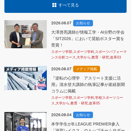
すべて見る
2026.08.07
お知らせ
大澤啓亮講師が情報工学・AI分野の学会
「SIT2026」において奨励ポスター賞を
受賞！
スポーツ学部,スポーツ学科,スポーツパフォーマ
ンス分析コース,大学から,教育・研究,改革03
2026.08.07
メディア掲載
『逆転の心理学 アスリート支援に活
用』清水登大講師の執筆記事が産経新聞
コラムに掲載
スポーツ学部,スポーツ学科,学校スポーツコー
ス,大学から,教育・研究,改革05
2026.08.04
お知らせ
本学学生がB.LEAGUE PREMIER参入
「滋賀レイクス」のトップチームサポー