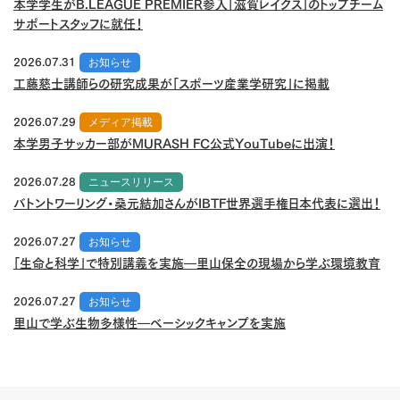
本学学生がB.LEAGUE PREMIER参入「滋賀レイクス」のトップチーム
サポートスタッフに就任！
2026.07.31
お知らせ
工藤慈士講師らの研究成果が「スポーツ産業学研究」に掲載
2026.07.29
メディア掲載
本学男子サッカー部がMURASH FC公式YouTubeに出演！
2026.07.28
ニュースリリース
バトントワーリング・桑元結加さんがIBTF世界選手権日本代表に選出！
2026.07.27
お知らせ
「生命と科学」で特別講義を実施―里山保全の現場から学ぶ環境教育
2026.07.27
お知らせ
里山で学ぶ生物多様性―ベーシックキャンプを実施