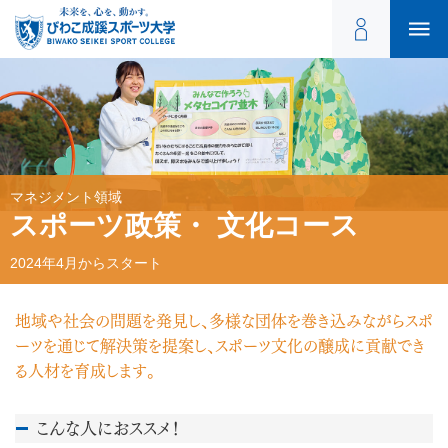
マネジメント領域
スポーツ政策・
文化コース
2024年4月からスタート
地域や社会の問題を発見し、
多様な団体を巻き込みながらスポ
ーツを通じて解決策を提案し、
スポーツ文化の醸成に貢献でき
る人材を育成します。
こんな人におススメ！