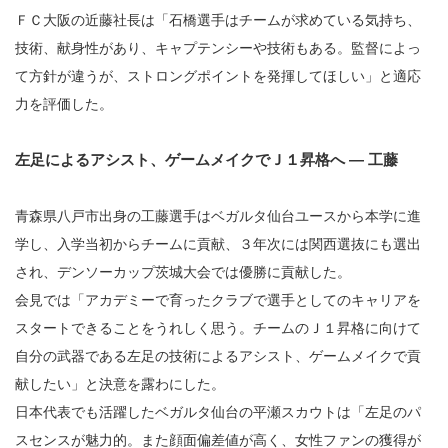
ＦＣ大阪の近藤社長は「石橋選手はチームが求めている気持ち、
技術、献身性があり、キャプテンシーや技術もある。監督によっ
て方針が違うが、ストロングポイントを発揮してほしい」と適応
力を評価した。
左足によるアシスト、ゲームメイクでＪ１昇格へ ― 工藤
青森県八戸市出身の工藤選手はベガルタ仙台ユースから本学に進
学し、入学当初からチームに貢献、３年次には関西選抜にも選出
され、デンソーカップ茨城大会では優勝に貢献した。
会見では「アカデミーで育ったクラブで選手としてのキャリアを
スタートできることをうれしく思う。チームのＪ１昇格に向けて
自分の武器である左足の技術によるアシスト、ゲームメイクで貢
献したい」と決意を露わにした。
日本代表でも活躍したベガルタ仙台の平瀬スカウトは「左足のパ
スセンスが魅力的。また顔面偏差値が高く、女性ファンの獲得が