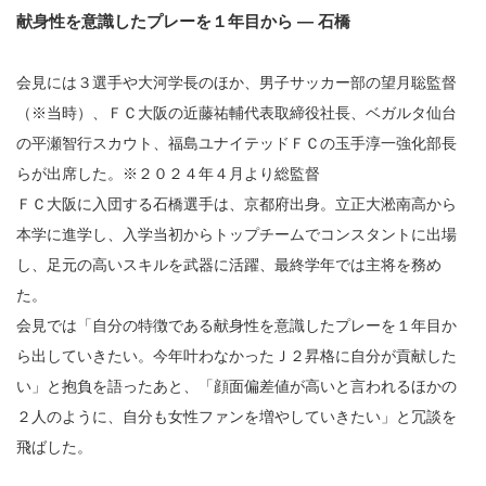
献身性を意識したプレーを１年目から ― 石橋
会見には３選手や大河学長のほか、男子サッカー部の望月聡監督
（※当時）、ＦＣ大阪の近藤祐輔代表取締役社長、ベガルタ仙台
の平瀬智行スカウト、福島ユナイテッドＦＣの玉手淳一強化部長
らが出席した。※２０２４年４月より総監督
ＦＣ大阪に入団する石橋選手は、京都府出身。立正大淞南高から
本学に進学し、入学当初からトップチームでコンスタントに出場
し、足元の高いスキルを武器に活躍、最終学年では主将を務め
た。
会見では「自分の特徴である献身性を意識したプレーを１年目か
ら出していきたい。今年叶わなかったＪ２昇格に自分が貢献した
い」と抱負を語ったあと、「顔面偏差値が高いと言われるほかの
２人のように、自分も女性ファンを増やしていきたい」と冗談を
飛ばした。