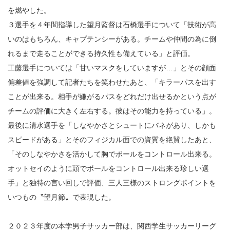
を燃やした。
３選手を４年間指導した望月監督は石橋選手について「技術が高
いのはもちろん、キャプテンシーがある。チームや仲間の為に倒
れるまで走ることができる持久性も備えている」と評価。
工藤選手については「甘いマスクをしていますが…」とその顔面
偏差値を強調して記者たちを笑わせたあと、「キラーパスを出す
ことが出来る。相手が嫌がるパスをどれだけ出せるかという点が
チームの評価に大きく左右する。彼はその能力を持っている」。
最後に清水選手を「しなやかさとシュートにバネがあり、しかも
スピードがある」とそのフィジカル面での資質を絶賛したあと、
「そのしなやかさを活かして胸でボールをコントロール出来る。
オットセイのように頭でボールをコントロール出来る珍しい選
手」と独特の言い回しで評価、三人三様のストロングポイントを
いつもの〝望月節〟で表現した。
２０２３年度の本学男子サッカー部は、関西学生サッカーリーグ