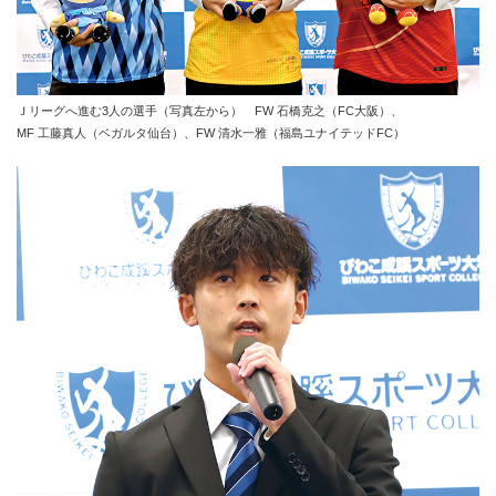
Ｊリーグへ進む3人の選手（写真左から） FW 石橋克之（FC大阪）、
MF 工藤真人（ベガルタ仙台）、FW 清水一雅（福島ユナイテッドFC）