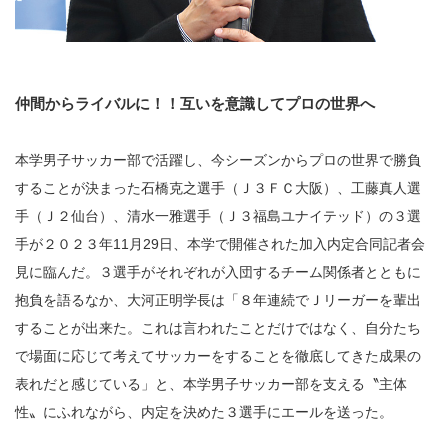
仲間からライバルに！！互いを意識してプロの世界へ
本学男子サッカー部で活躍し、今シーズンからプロの世界で勝負
することが決まった石橋克之選手（Ｊ３ＦＣ大阪）、工藤真人選
手（Ｊ２仙台）、清水一雅選手（Ｊ３福島ユナイテッド）の３選
手が２０２３年11月29日、本学で開催された加入内定合同記者会
見に臨んだ。３選手がそれぞれが入団するチーム関係者とともに
抱負を語るなか、大河正明学長は「８年連続でＪリーガーを輩出
することが出来た。これは言われたことだけではなく、自分たち
で場面に応じて考えてサッカーをすることを徹底してきた成果の
表れだと感じている」と、本学男子サッカー部を支える〝主体
性〟にふれながら、内定を決めた３選手にエールを送った。