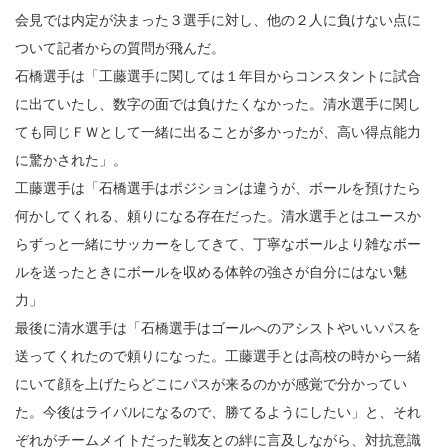
会見では内定が決まった３選手に対し、他の２人に負けない点に
ついて記者からの質問が飛んだ。
石橋選手は「工藤選手に関しては１年目からコンスタントに試合
に出ていたし、数字の面では負けたくなかった。清水選手に関し
ても同じＦＷとして一緒に出ることが多かったが、高い得点能力
に驚かされた」。
工藤選手は「石橋選手はポジションは違うが、ボールを預けたら
何かしてくれる、頼りになる存在だった。清水選手とはユースか
らずっと一緒にサッカーをしてきて、丁寧なボールより雑なボー
ルを送ったときにボールを収める体幹の強さが自分にはない魅
力」
最後に清水選手は「石橋選手はゴールへのアシストやいいパスを
送ってくれたので頼りになった。工藤選手とは高校の時から一緒
にいて顔を上げたらどこにパスが来るのかが感覚で分かってい
た。今後はライバルになるので、勝てるようにしたい」と、それ
ぞれがチームメイトだった戦友との絆に言及しながら、対抗意識