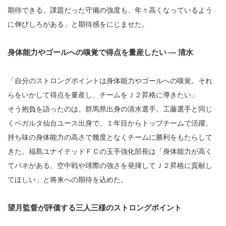
期待できる。課題だった守備の強度も、年々高くなっているよう
に伸びしろがある」と期待感をにじませた。
身体能力やゴールへの嗅覚で得点を量産したい ― 清水
「自分のストロングポイントは身体能力やゴールへの嗅覚。それ
らをいかして得点を量産し、チームをＪ２昇格に導きたい」
そう抱負を語ったのは、群馬県出身の清水選手。工藤選手と同じ
くベガルタ仙台ユース出身で、１年目からトップチームで活躍。
持ち味の身体能力の高さで幾度となくチームに勝利をもたらして
きた。福島ユナイテッドＦＣの玉手強化部長は「身体能力が高く
てバネがある。空中戦や球際の強さを発揮してＪ２昇格に貢献し
てほしい」と将来への期待を込めた。
望月監督が評価する三人三様のストロングポイント