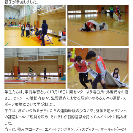
親子が参加しました。
学生たちは、事前学習として10月16日に同センターより増田氏・外池氏をお招
きし、センターの活動内容や、滋賀県内における障がいのある方々の運動・ス
ポーツ環境について学びました。
学生は、障がいのある子どもたちの運動経験の少なさや、身体を動かすことへ
の課題について理解を深め、それぞれが目的意識を持って本イベントに臨みま
した。
当日は、積み木コーナー、エアートランポリン、ディスゲッター、サーキット（平均