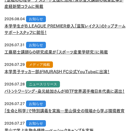
産経新聞コラムに掲載
2026.08.04
お知らせ
本学学生がB.LEAGUE PREMIER参入「滋賀レイクス」のトップチーム
サポートスタッフに就任！
2026.07.31
お知らせ
工藤慈士講師らの研究成果が「スポーツ産業学研究」に掲載
2026.07.29
メディア掲載
本学男子サッカー部がMURASH FC公式YouTubeに出演！
2026.07.28
ニュースリリース
バトントワーリング・桑元結加さんがIBTF世界選手権日本代表に選出！
2026.07.27
お知らせ
「生命と科学」で特別講義を実施―里山保全の現場から学ぶ環境教育
2026.07.27
お知らせ
里山で学ぶ生物多様性―ベーシックキャンプを実施