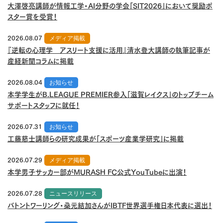
大澤啓亮講師が情報工学・AI分野の学会「SIT2026」において奨励ポ
スター賞を受賞！
2026.08.07
メディア掲載
『逆転の心理学 アスリート支援に活用』清水登大講師の執筆記事が
産経新聞コラムに掲載
2026.08.04
お知らせ
本学学生がB.LEAGUE PREMIER参入「滋賀レイクス」のトップチーム
サポートスタッフに就任！
2026.07.31
お知らせ
工藤慈士講師らの研究成果が「スポーツ産業学研究」に掲載
2026.07.29
メディア掲載
本学男子サッカー部がMURASH FC公式YouTubeに出演！
2026.07.28
ニュースリリース
バトントワーリング・桑元結加さんがIBTF世界選手権日本代表に選出！