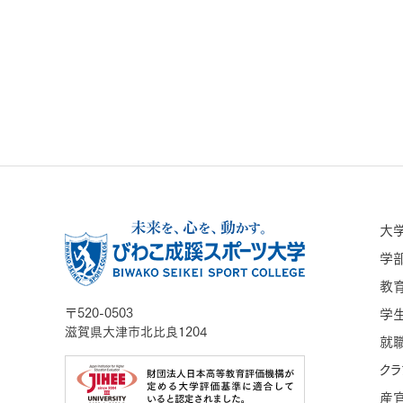
大
学
教
〒520-0503
学
滋賀県大津市北比良1204
就職
クラ
産