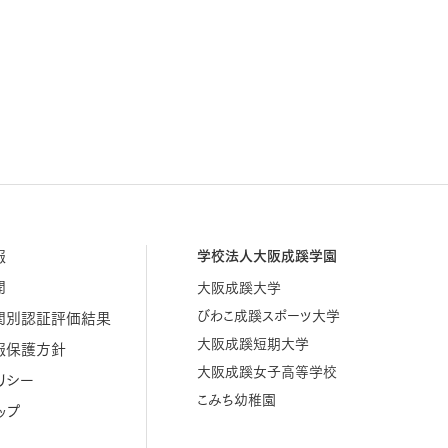
報
学校法人大阪成蹊学園
開
大阪成蹊大学
びわこ成蹊スポーツ大学
関別認証評価結果
大阪成蹊短期大学
報保護方針
大阪成蹊女子高等学校
リシー
こみち幼稚園
ップ