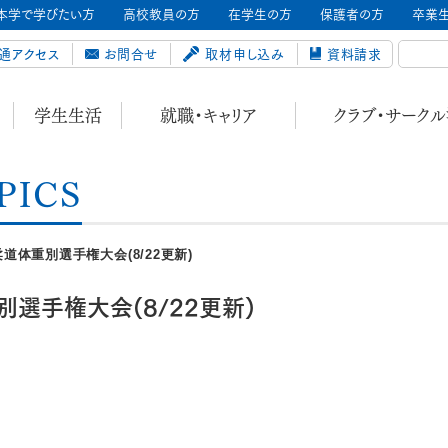
本学で学びたい方
高校教員の方
在学生の方
保護者の方
卒業
通アクセス
お問合せ
取材申し込み
資料請求
学生生活
就職・キャリア
クラブ・サーク
PICS
体重別選手権大会(8/22更新)
選手権大会(8/22更新)