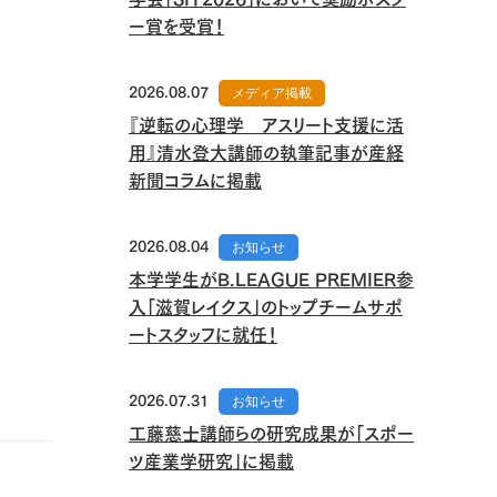
ー賞を受賞！
2026.08.07
メディア掲載
『逆転の心理学 アスリート支援に活
用』清水登大講師の執筆記事が産経
新聞コラムに掲載
2026.08.04
お知らせ
本学学生がB.LEAGUE PREMIER参
入「滋賀レイクス」のトップチームサポ
ートスタッフに就任！
2026.07.31
お知らせ
工藤慈士講師らの研究成果が「スポー
ツ産業学研究」に掲載