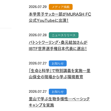
2026.07.29
メディア掲載
本学男子サッカー部がMURASH FC
公式YouTubeに出演！
2026.07.28
ニュースリリース
バトントワーリング・桑元結加さんが
IBTF世界選手権日本代表に選出！
2026.07.27
お知らせ
「生命と科学」で特別講義を実施―里
山保全の現場から学ぶ環境教育
2026.07.27
お知らせ
里山で学ぶ生物多様性―ベーシック
キャンプを実施