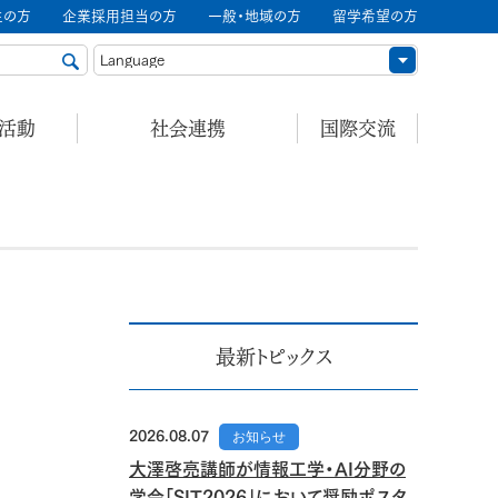
生の方
企業採用担当の方
一般・地域の方
留学希望の方
ル活動
社会連携
国際交流
最新トピックス
2026.08.07
お知らせ
大澤啓亮講師が情報工学・AI分野の
学会「SIT2026」において奨励ポスタ