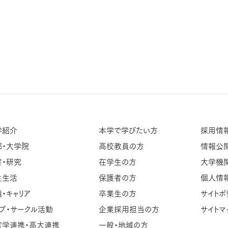
学紹介
本学で学びたい方
採用情
部・大学院
高校教員の方
情報公
育・研究
在学生の方
大学機
生生活
保護者の方
個人情
・キャリア
卒業生の方
サイトポ
ブ・サークル活動
企業採用担当の方
サイトマ
官学連携・高大連携
一般・地域の方