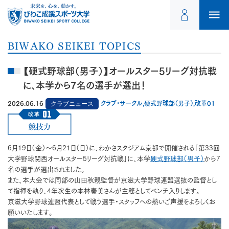
BIWAKO SEIKEI TOPICS
【硬式野球部（男子）】オールスター5リーグ対抗戦
に、本学から7名の選手が選出！
2026.06.16
クラブニュース
クラブ・サークル,硬式野球部（男子）,改革01
6月19日（金）〜6月21日（日）に、わかさスタジアム京都で開催される「第33回
大学野球関西オールスター5リーグ対抗戦」に、本学
硬式野球部（男子）
から7
名の選手が選出されました。
また、本大会では同部の山田秋親監督が京滋大学野球連盟選抜の監督とし
て指揮を執り、4年次生の本林奏美さんが主務としてベンチ入りします。
京滋大学野球連盟代表として戦う選手・スタッフへの熱いご声援をよろしくお
願いいたします。