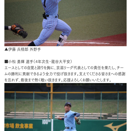
▲伊藤 兵梧郎 外野手
■小松 勇輝 選手（4年次生･龍谷大平安）
エースとしての自覚と誇りを胸に、京滋リーグ代表としての責任を果たし、チー
ムの勝利に貢献できるよう全力で投げ抜きます。支えてくださる皆さまへの感謝
を忘れず、最後まで熱く戦い抜きます。応援よろしくお願いいたします。