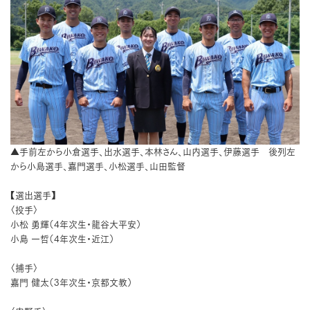
▲手前左から小倉選手、出水選手、本林さん、山内選手、伊藤選手 後列左
から小島選手、嘉門選手、小松選手、山田監督
【選出選手】
〈投手〉
小松 勇輝（4年次生・龍谷大平安）
小島 一哲（4年次生・近江）
〈捕手〉
嘉門 健太（3年次生・京都文教）