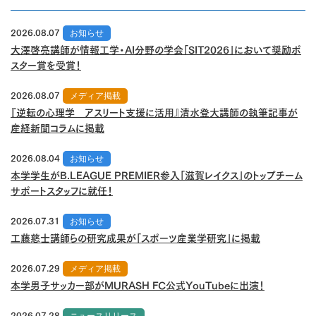
2026.08.07
お知らせ
大澤啓亮講師が情報工学・AI分野の学会「SIT2026」において奨励ポ
スター賞を受賞！
2026.08.07
メディア掲載
『逆転の心理学 アスリート支援に活用』清水登大講師の執筆記事が
産経新聞コラムに掲載
2026.08.04
お知らせ
本学学生がB.LEAGUE PREMIER参入「滋賀レイクス」のトップチーム
サポートスタッフに就任！
2026.07.31
お知らせ
工藤慈士講師らの研究成果が「スポーツ産業学研究」に掲載
2026.07.29
メディア掲載
本学男子サッカー部がMURASH FC公式YouTubeに出演！
2026.07.28