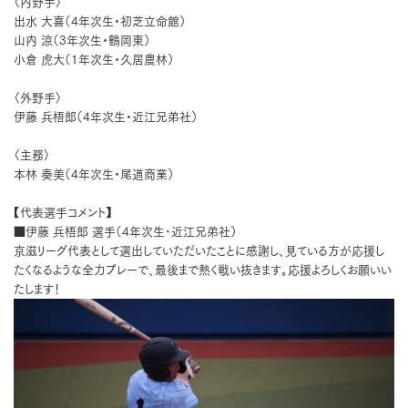
〈内野手〉
出水 大喜（4年次生・初芝立命館）
山内 涼（3年次生・鶴岡東）
小倉 虎大（1年次生・久居農林）
〈外野手〉
伊藤 兵梧郎（4年次生・近江兄弟社）
〈主務〉
本林 奏美（4年次生・尾道商業）
【代表選手コメント】
■伊藤 兵梧郎 選手（4年次生･近江兄弟社）
京滋リーグ代表として選出していただいたことに感謝し、見ている方が応援し
たくなるような全力プレーで、最後まで熱く戦い抜きます。応援よろしくお願いい
たします！