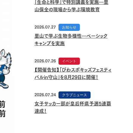
「生命と科学」で特別講義を実施―里
山保全の現場から学ぶ環境教育
2026.07.27
お知らせ
里山で学ぶ生物多様性―ベーシック
キャンプを実施
2026.07.26
イベント
【開催告知】「びわスポキッズフェスティ
バルin守山」を8月29日に開催！
2026.07.24
クラブニュース
女子サッカー部が皇后杯県予選5連覇
達成！