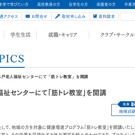
本学で学びたい方
高校教員の方
在学生の方
保護者の方
卒業
通アクセス
お問合せ
取材申し込み
資料請求
学生生活
就職・キャリア
クラブ・サーク
PICS
木戸老人福祉センターにて「筋トレ教室」を開講
祉センターにて「筋トレ教室」を開講
して、地域の方を対象に健康増進プログラム「筋トレ教室」を開講いたし
室と、その効果を可視化する体力測定を組み合わせており、プロのインス