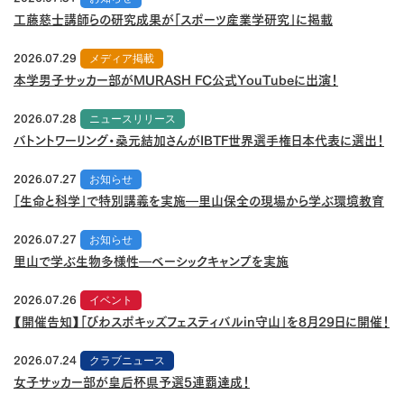
工藤慈士講師らの研究成果が「スポーツ産業学研究」に掲載
2026.07.29
メディア掲載
本学男子サッカー部がMURASH FC公式YouTubeに出演！
2026.07.28
ニュースリリース
バトントワーリング・桑元結加さんがIBTF世界選手権日本代表に選出！
2026.07.27
お知らせ
「生命と科学」で特別講義を実施―里山保全の現場から学ぶ環境教育
2026.07.27
お知らせ
里山で学ぶ生物多様性―ベーシックキャンプを実施
2026.07.26
イベント
【開催告知】「びわスポキッズフェスティバルin守山」を8月29日に開催！
2026.07.24
クラブニュース
女子サッカー部が皇后杯県予選5連覇達成！