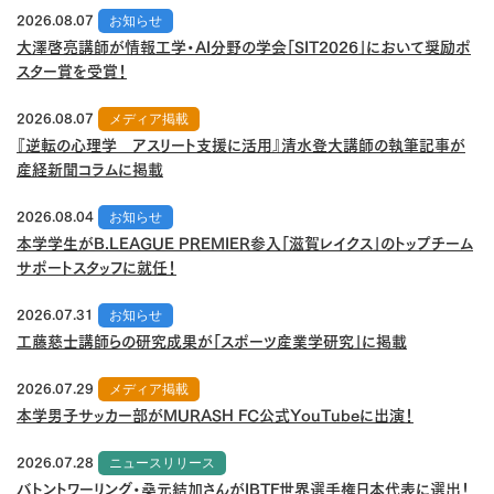
2026.08.07
お知らせ
大澤啓亮講師が情報工学・AI分野の学会「SIT2026」において奨励ポ
スター賞を受賞！
2026.08.07
メディア掲載
『逆転の心理学 アスリート支援に活用』清水登大講師の執筆記事が
産経新聞コラムに掲載
2026.08.04
お知らせ
本学学生がB.LEAGUE PREMIER参入「滋賀レイクス」のトップチーム
サポートスタッフに就任！
2026.07.31
お知らせ
工藤慈士講師らの研究成果が「スポーツ産業学研究」に掲載
2026.07.29
メディア掲載
本学男子サッカー部がMURASH FC公式YouTubeに出演！
2026.07.28
ニュースリリース
バトントワーリング・桑元結加さんがIBTF世界選手権日本代表に選出！