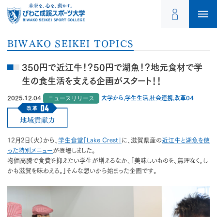
BIWAKO SEIKEI TOPICS
350円で近江牛！？50円で湖魚！？地元食材で学
生の食生活を支える企画がスタート！！
2025.12.04
ニュースリリース
大学から,学生生活,社会連携,改革04
12月2日（火）から、
学生食堂「Lake Crest」
に、滋賀県産の
近江牛と湖魚を使
った特別メニュー
が登場しました。
物価高騰で食費を抑えたい学生が増えるなか、「美味しいものを、無理なく。し
かも滋賀を味わえる。」そんな想いから始まった企画です。