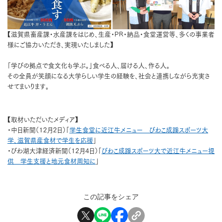
【滋賀県畜産課・水産課をはじめ、生産・PR・納品・食堂運営等、多くの事業者
様にご協力いただき、実現いたしました】
「学びの拠点で食文化も学ぶ。」食べる人、届ける人、作る人。
その全員が笑顔になる大学らしい学生の経験を、社会と連携しながら充実さ
せてまいります。
【取材いただいたメディア】
・中日新聞（12月2日）「
学生食堂に近江牛メニュー びわこ成蹊スポーツ大
学、滋賀県産食材で学生を応援
」
・びわ湖大津経済新聞（12月4日）「
びわこ成蹊スポーツ大で近江牛メニュー提
供 学生支援と地元食材周知に
」
この記事をシェア