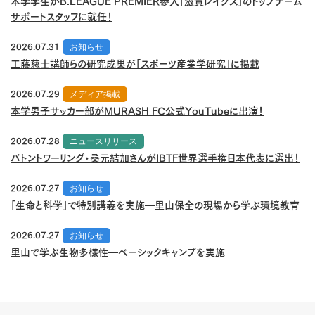
本学学生がB.LEAGUE PREMIER参入「滋賀レイクス」のトップチーム
サポートスタッフに就任！
2026.07.31
お知らせ
工藤慈士講師らの研究成果が「スポーツ産業学研究」に掲載
2026.07.29
メディア掲載
本学男子サッカー部がMURASH FC公式YouTubeに出演！
2026.07.28
ニュースリリース
バトントワーリング・桑元結加さんがIBTF世界選手権日本代表に選出！
2026.07.27
お知らせ
「生命と科学」で特別講義を実施―里山保全の現場から学ぶ環境教育
2026.07.27
お知らせ
里山で学ぶ生物多様性―ベーシックキャンプを実施