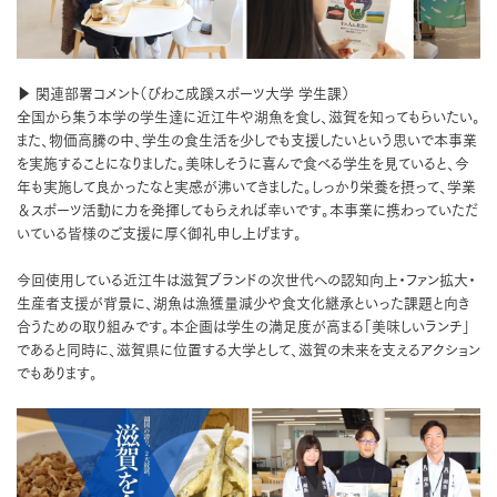
▶ 関連部署コメント（びわこ成蹊スポーツ大学 学生課）
全国から集う本学の学生達に近江牛や湖魚を食し、滋賀を知ってもらいたい。
また、物価高騰の中、学生の食生活を少しでも支援したいという思いで本事業
を実施することになりました。美味しそうに喜んで食べる学生を見ていると、今
年も実施して良かったなと実感が沸いてきました。しっかり栄養を摂って、学業
＆スポーツ活動に力を発揮してもらえれば幸いです。本事業に携わっていただ
いている皆様のご支援に厚く御礼申し上げます。
今回使用している近江牛は滋賀ブランドの次世代への認知向上・ファン拡大・
生産者支援が背景に、湖魚は漁獲量減少や食文化継承といった課題と向き
合うための取り組みです。本企画は学生の満足度が高まる「美味しいランチ」
であると同時に、滋賀県に位置する大学として、滋賀の未来を支えるアクション
でもあります。