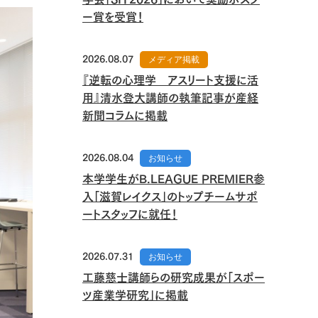
ー賞を受賞！
2026.08.07
メディア掲載
『逆転の心理学 アスリート支援に活
用』清水登大講師の執筆記事が産経
新聞コラムに掲載
2026.08.04
お知らせ
本学学生がB.LEAGUE PREMIER参
入「滋賀レイクス」のトップチームサポ
ートスタッフに就任！
2026.07.31
お知らせ
工藤慈士講師らの研究成果が「スポー
ツ産業学研究」に掲載