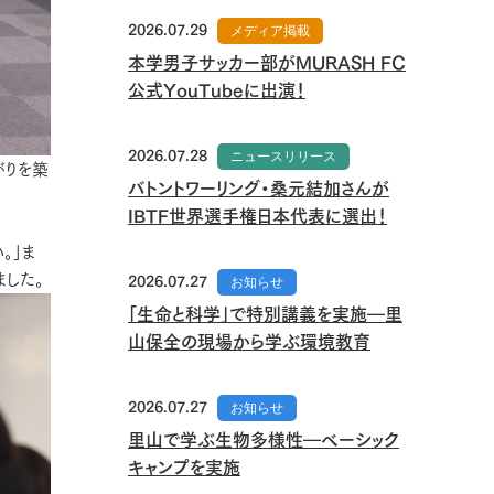
2026.07.29
メディア掲載
本学男子サッカー部がMURASH FC
公式YouTubeに出演！
2026.07.28
ニュースリリース
がりを築
バトントワーリング・桑元結加さんが
IBTF世界選手権日本代表に選出！
。」ま
ました。
2026.07.27
お知らせ
「生命と科学」で特別講義を実施―里
山保全の現場から学ぶ環境教育
2026.07.27
お知らせ
里山で学ぶ生物多様性―ベーシック
キャンプを実施