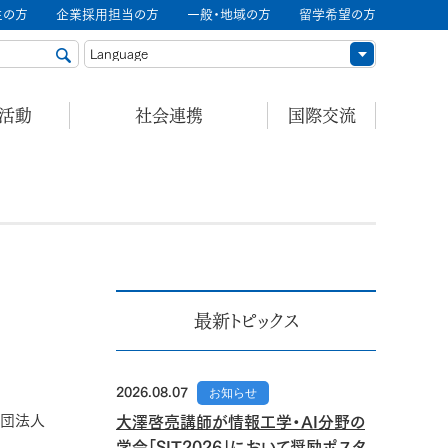
生の方
企業採用担当の方
一般・地域の方
留学希望の方
ル活動
社会連携
国際交流
最新トピックス
2026.08.07
お知らせ
社団法人
大澤啓亮講師が情報工学・AI分野の
学会「SIT2026」において奨励ポスタ