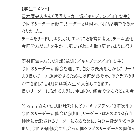
【学生コメント】
青木暦央人さん（男子サッカー部／キャプテン／3年次生）
今回のリーダー研修で、リーダーとは何か、何が必要であるか
なりました。
チームをリードし、より良くしていくことを常に考え、チーム強
今回学んだことを生かし、強いびわこを取り戻せるように努力
野村恒海さん（水泳部（競泳）／キャプテン／3年次生）
今回のリーダー研修会を通して、自分の長所を活かしたリーダ
より良いチーム運営をするためには何が必要か、他クラブのリ
ができました。4月には新入生が入部してきます。
良いリーダーになれるように、今回の研修会で学んだことを今
竹内すずさん（硬式野球部（女子）／キャプテン／3年次生）
今回のリーダー研修会に参加し、リーダーとはどのような存在
仲間に信頼されるリーダーになるために、自分自身がやるべき
また、今回の研修会で出会った他クラブのリーダーとの関係