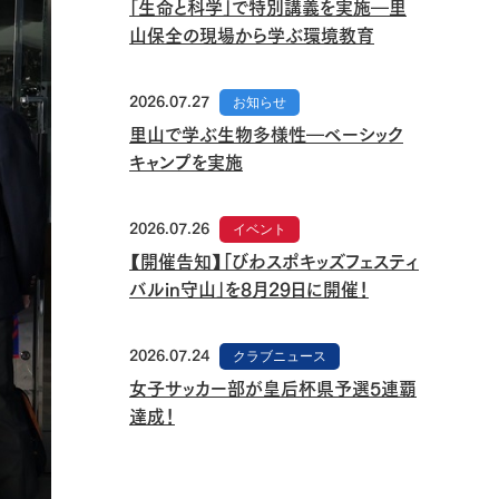
「生命と科学」で特別講義を実施―里
山保全の現場から学ぶ環境教育
2026.07.27
お知らせ
里山で学ぶ生物多様性―ベーシック
キャンプを実施
2026.07.26
イベント
【開催告知】「びわスポキッズフェスティ
バルin守山」を8月29日に開催！
2026.07.24
クラブニュース
女子サッカー部が皇后杯県予選5連覇
達成！