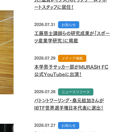
ートスタッフに就任！
2026.07.31
お知らせ
工藤慈士講師らの研究成果が「スポー
ツ産業学研究」に掲載
2026.07.29
メディア掲載
本学男子サッカー部がMURASH FC
公式YouTubeに出演！
2026.07.28
ニュースリリース
バトントワーリング・桑元結加さんが
IBTF世界選手権日本代表に選出！
2026.07.27
お知らせ