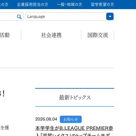
生の方
企業採用担当の方
一般・地域の方
留学希望の方
ル活動
社会連携
国際交流
！
最新トピックス
2026.08.04
お知らせ
。
権を獲
本学学生がB.LEAGUE PREMIER参
入「滋賀レイクス」のトップチームサポ