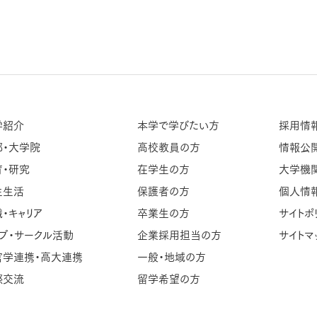
学紹介
本学で学びたい方
採用情
部・大学院
高校教員の方
情報公
育・研究
在学生の方
大学機
生生活
保護者の方
個人情
・キャリア
卒業生の方
サイトポ
ブ・サークル活動
企業採用担当の方
サイトマ
官学連携・高大連携
一般・地域の方
際交流
留学希望の方