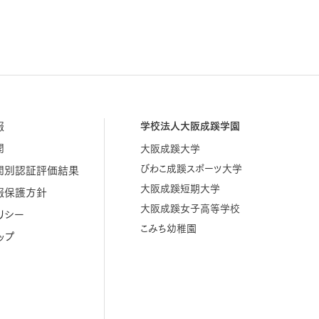
報
学校法人大阪成蹊学園
開
大阪成蹊大学
びわこ成蹊スポーツ大学
関別認証評価結果
大阪成蹊短期大学
報保護方針
大阪成蹊女子高等学校
リシー
こみち幼稚園
ップ