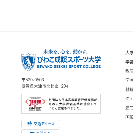
大
学
教
〒520-0503
学
滋賀県大津市北比良1204
就職
クラ
産
国
交通アクセス