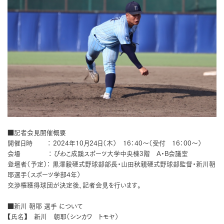
■記者会見開催概要
開催日時 ： 2024年10月24日（木） 16：40～（受付 16：00～）
会場 ： びわこ成蹊スポーツ大学中央棟3階 A・B会議室
登壇者（予定）： 黒澤毅硬式野球部部長・山田秋親硬式野球部監督・新川朝
耶選手（スポーツ学部4年）
交渉権獲得球団が決定後、記者会見を行います。
■新川 朝耶 選手 について
【氏名】 新川 朝耶（シンカワ トモヤ）