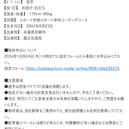
【ﾎﾟｼﾞｼｮﾝ】 投手
【投・打】 右投げ・右打ち
【身長・体重】 179cm・86kg
【所属】 スポーツ学部スポーツ学科コーチングコース
【生年月日】 2002年8月23日
【出身地】 兵庫県尼崎市
【出身校】 履正社高校
■取材申込について
2024年10月24日（木）13時までに指定フォームから事前にお申込みくださ
い。
指定フォーム：
https://business.form-mailer.jp/fms/f8881d4e226275
■注意事項
●選手は別室でドラフト会議を視聴します。
●指名がない場合の記者会見は行いませんので、予めご了承ください。
●当日、受付にてご入室者全員のお名刺を頂戴いたしますので、ご用意をお願
いします。
●取材者は、自社腕章をご着用のうえ、身分証明書とお名刺を携帯してくださ
い。
●駐車場スペースには限りがあるため、中継機材が多い場合などは事前にご
相談ください。