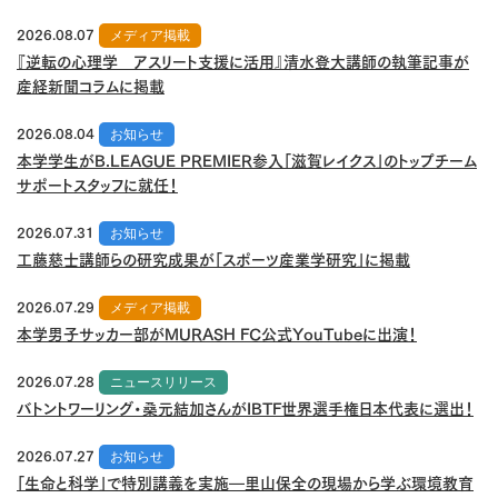
2026.08.07
メディア掲載
『逆転の心理学 アスリート支援に活用』清水登大講師の執筆記事が
産経新聞コラムに掲載
2026.08.04
お知らせ
本学学生がB.LEAGUE PREMIER参入「滋賀レイクス」のトップチーム
サポートスタッフに就任！
2026.07.31
お知らせ
工藤慈士講師らの研究成果が「スポーツ産業学研究」に掲載
2026.07.29
メディア掲載
本学男子サッカー部がMURASH FC公式YouTubeに出演！
2026.07.28
ニュースリリース
バトントワーリング・桑元結加さんがIBTF世界選手権日本代表に選出！
2026.07.27
お知らせ
「生命と科学」で特別講義を実施―里山保全の現場から学ぶ環境教育