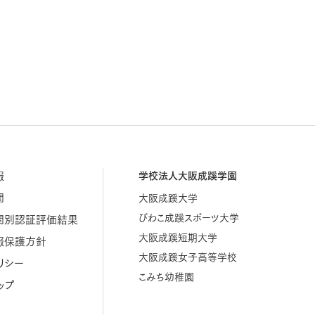
報
学校法人大阪成蹊学園
開
大阪成蹊大学
びわこ成蹊スポーツ大学
関別認証評価結果
大阪成蹊短期大学
報保護方針
大阪成蹊女子高等学校
リシー
こみち幼稚園
ップ