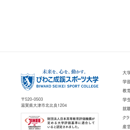
大
学
教
〒520-0503
学
滋賀県大津市北比良1204
就職
クラ
産