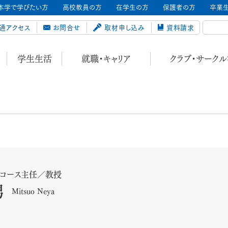
本学で学びたい方
高校教員の方
在学生の方
保護者の方
卒業
通アクセス
お問合せ
取材申し込み
資料請求
学生生活
就職・キャリア
クラブ・サーク
学コース主任／教授
男
Mitsuo Neya