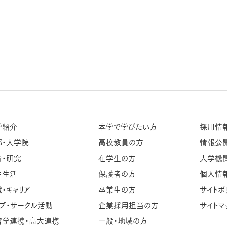
学紹介
本学で学びたい方
採用情
部・大学院
高校教員の方
情報公
育・研究
在学生の方
大学機
生生活
保護者の方
個人情
・キャリア
卒業生の方
サイトポ
ブ・サークル活動
企業採用担当の方
サイトマ
官学連携・高大連携
一般・地域の方