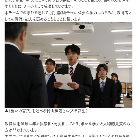
すとともに、チームとして成長していきます。
本チームでの学びを通して、採用試験合格に必要な学力はもちろん、教育者と
しての資質・能力を高めることをここに誓います。
▲「誓いの言葉」を述べる村山輝晟さん（3年次生）
教員採用試験は年々多様化・高度化しており、確かな学力と人物的資質の双
方が問われています。
本学ではこれまでに20期にわたり卒業生を輩出し、累計1,173名の教員を教