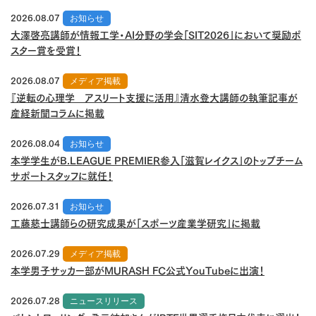
2026.08.07
お知らせ
大澤啓亮講師が情報工学・AI分野の学会「SIT2026」において奨励ポ
スター賞を受賞！
2026.08.07
メディア掲載
『逆転の心理学 アスリート支援に活用』清水登大講師の執筆記事が
産経新聞コラムに掲載
2026.08.04
お知らせ
本学学生がB.LEAGUE PREMIER参入「滋賀レイクス」のトップチーム
サポートスタッフに就任！
2026.07.31
お知らせ
工藤慈士講師らの研究成果が「スポーツ産業学研究」に掲載
2026.07.29
メディア掲載
本学男子サッカー部がMURASH FC公式YouTubeに出演！
2026.07.28
ニュースリリース