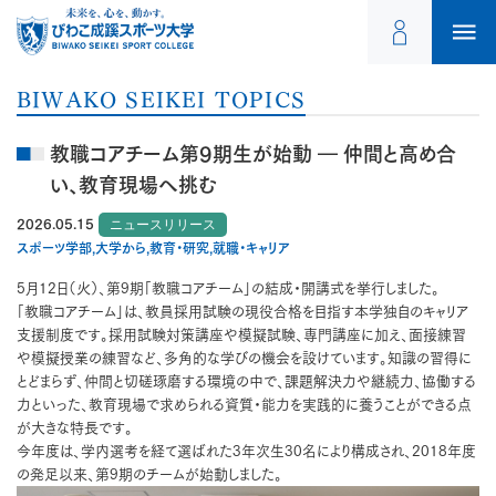
BIWAKO SEIKEI TOPICS
教職コアチーム第9期生が始動 ― 仲間と高め合
い、教育現場へ挑む
2026.05.15
ニュースリリース
スポーツ学部,大学から,教育・研究,就職・キャリア
5月12日（火）、第9期「教職コアチーム」の結成・開講式を挙行しました。
「教職コアチーム」は、教員採用試験の現役合格を目指す本学独自のキャリア
支援制度です。採用試験対策講座や模擬試験、専門講座に加え、面接練習
や模擬授業の練習など、多角的な学びの機会を設けています。知識の習得に
とどまらず、仲間と切磋琢磨する環境の中で、課題解決力や継続力、協働する
力といった、教育現場で求められる資質・能力を実践的に養うことができる点
が大きな特長です。
今年度は、学内選考を経て選ばれた3年次生30名により構成され、2018年度
の発足以来、第9期のチームが始動しました。