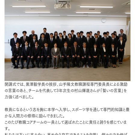
開講式では、黒澤毅学長の挨拶、山手隆文教職課程専門委員長による激励
の言葉のあと、チームを代表して3年次生の村山輝晟さんが「誓いの言葉」を
力強く述べました。
教員になるという志を胸に本学へ入学し、スポーツ学を通して専門的知識と豊
かな人間力の修得に励んできました。
このたび教職コアチームの一員として選ばれたことに責任と誇りを感じていま
す。
私たちは互いに支え合い、高め合う存在であることを自覚し、個々の力を伸ば